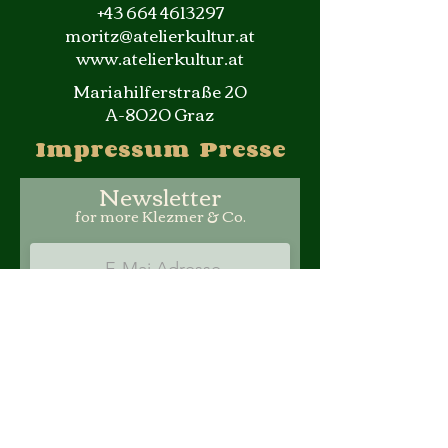
+43 664 4613297
moritz@atelierkultur.at
www.atelierkultur.at
Mariahilferstraße 20
A-8020 Graz
Impressum
Press
e
Newsletter
for more Kle
zmer & Co.